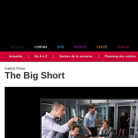
Simplement culte
ACCUEIL
CINÉMA
DVD
PEOPLE
CULTE
FORUM
Actualité
De A à Z
Sorties de la semaine
Planning des sorties
Galerie Photo
The Big Short