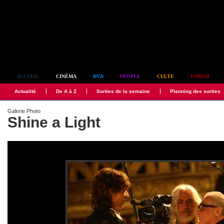
Simplement culte
ACCUEIL
CINÉMA
DVD
PEOPLE
CULTE
FORUM
Actualité
De A à Z
Sorties de la semaine
Planning des sorties
Galerie Photo
Shine a Light