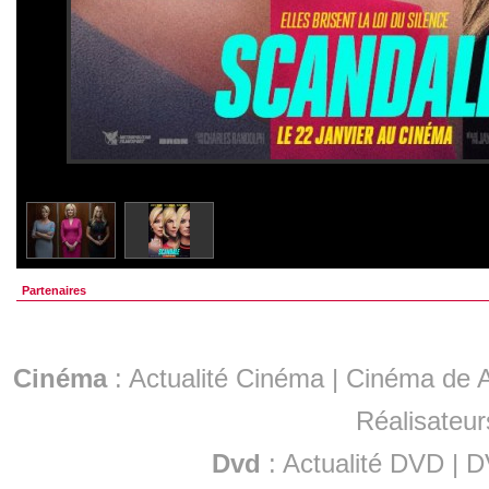
Partenaires
Cinéma
:
Actualité Cinéma
|
Cinéma de A
Réalisateur
Dvd
:
Actualité DVD
|
D