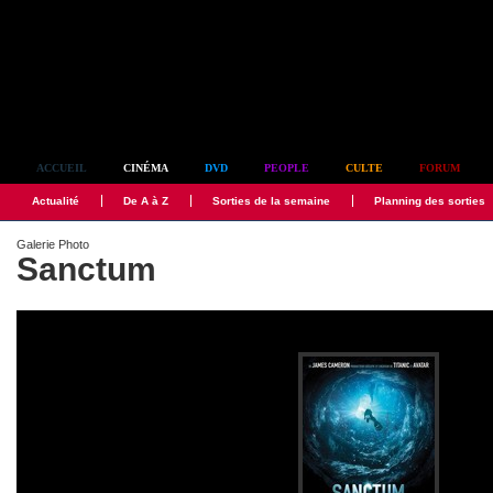
Simplement culte
ACCUEIL
CINÉMA
DVD
PEOPLE
CULTE
FORUM
Actualité
De A à Z
Sorties de la semaine
Planning des sorties
Galerie Photo
Sanctum