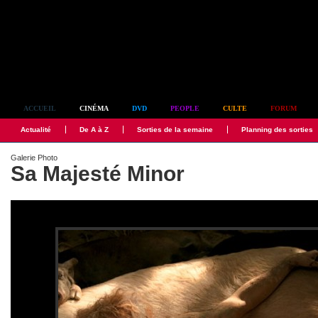
Simplement culte
ACCUEIL
CINÉMA
DVD
PEOPLE
CULTE
FORUM
Actualité
De A à Z
Sorties de la semaine
Planning des sorties
Galerie Photo
Sa Majesté Minor