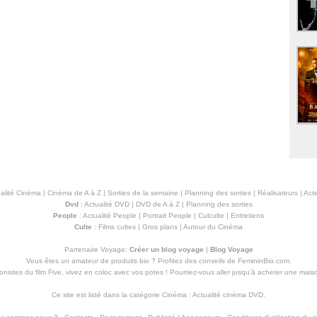
alité Cinéma
|
Cinéma de A à Z
|
Sorties de la semaine
|
Planning des sorties
|
Réalisateurs
|
Acte
Dvd
:
Actualité DVD
|
DVD de A à Z
|
Planning des sorties
People
:
Actualité People
|
Portrait People
|
Culculte
|
Entretiens
Culte
:
Films cultes
|
Gros plans
|
Autour du Cinéma
Partenaire Voyage:
Créer un blog voyage
|
Blog Voyage
Vous êtes un amateur de produits
bio
? Profitez des conseils de FemininBio.com.
istes du film Five, vivez en coloc avec vos potes ! Pourriez-vous aller jusqu'à
acheter une mais
Ce site est listé dans la catégorie
Cinéma
:
Actualité cinéma DVD
.