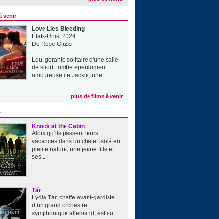
à venir
Love Lies Bleeding
États-Unis, 2024
De
Rose Glass
Lou, gérante solitaire d'une salle
de sport, tombe éperdument
amoureuse de Jackie, une ...
plus de films à venir
e
Knock at the Cabin
Alors qu’ils passent leurs
vacances dans un chalet isolé en
pleine nature, une jeune fille et
ses ...
Tár
Lydia Tár, cheffe avant-gardiste
d’un grand orchestre
symphonique allemand, est au