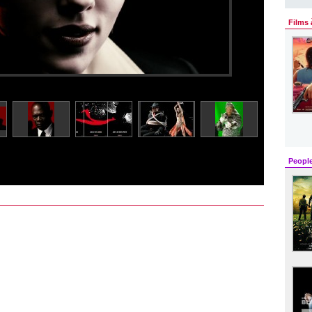
Films 
Peopl