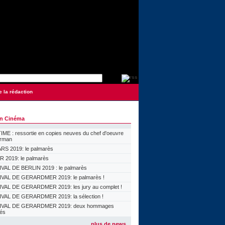
e la rédaction
on Cinéma
ME : ressortie en copies neuves du chef d'oeuvre
orman
S 2019: le palmarès
 2019: le palmarès
VAL DE BERLIN 2019 : le palmarès
VAL DE GERARDMER 2019: le palmarès !
VAL DE GERARDMER 2019: les jury au complet !
VAL DE GERARDMER 2019: la sélection !
IVAL DE GERARDMER 2019: deux hommages
lés
plus de news