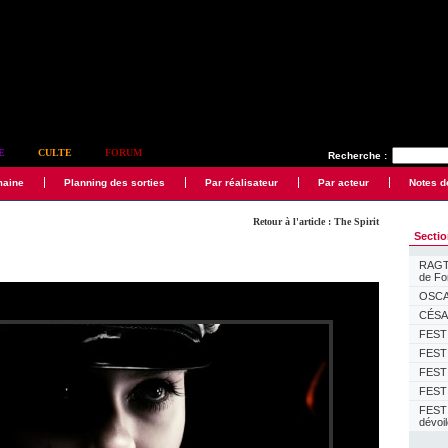
E
CULTE
FORUM
Recherche :
maine
Planning des sorties
Par réalisateur
Par acteur
Notes d
Retour à l'article : The Spirit
Secti
RAGTI
de F
OSCAR
CÉSAR
FESTI
FESTI
FESTI
FESTI
FEST
dévoi