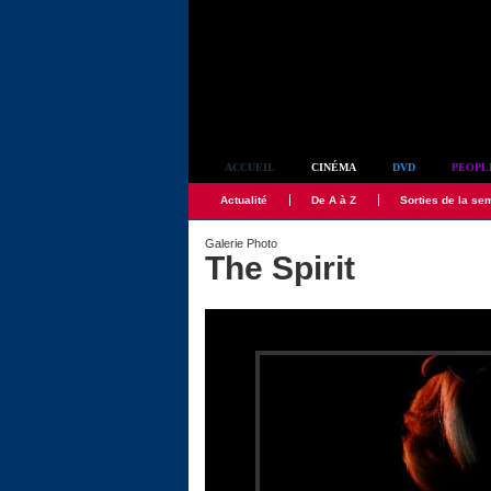
Simplement culte
ACCUEIL
CINÉMA
DVD
PEOPL
Actualité
De A à Z
Sorties de la se
Galerie Photo
The Spirit