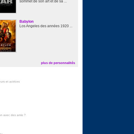
sommet de son art et de sa ...
Babylon
Los Angeles des années 1920 ...
plus de personnalités
urs et actrices
on avec des amis
?