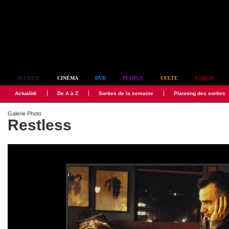
Simplement culte
ACCUEIL
CINÉMA
DVD
PEOPLE
CULTE
FORUM
Actualité
De A à Z
Sorties de la semaine
Planning des sorties
Galerie Photo
Restless