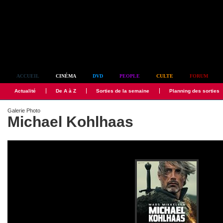
Simplement culte
ACCUEIL
CINÉMA
DVD
PEOPLE
CULTE
FORUM
Actualité
De A à Z
Sorties de la semaine
Planning des sorties
Galerie Photo
Michael Kohlhaas