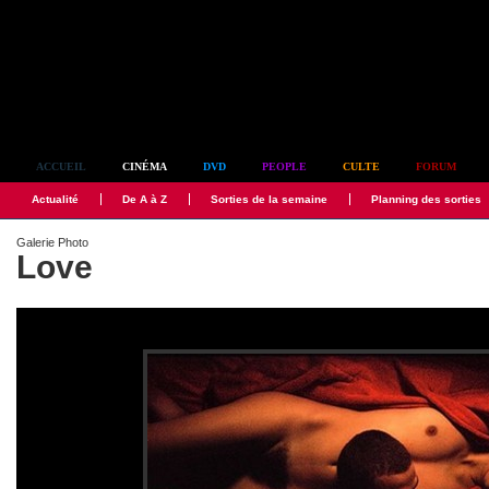
Simplement culte
ACCUEIL
CINÉMA
DVD
PEOPLE
CULTE
FORUM
Actualité
De A à Z
Sorties de la semaine
Planning des sorties
Galerie Photo
Love