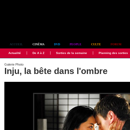
Simplement culte
ACCUEIL
CINÉMA
DVD
PEOPLE
CULTE
FORUM
Actualité
De A à Z
Sorties de la semaine
Planning des sorties
Galerie Photo
Inju, la bête dans l'ombre