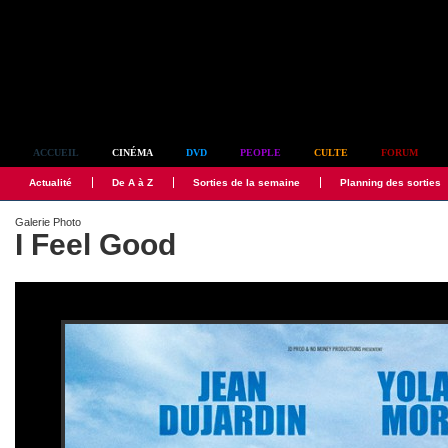
Simplement culte
ACCUEIL
CINÉMA
DVD
PEOPLE
CULTE
FORUM
Actualité
De A à Z
Sorties de la semaine
Planning des sorties
Galerie Photo
I Feel Good