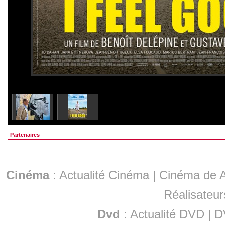
Partenaires
Cinéma
:
Actualité Cinéma
|
Cinéma de A
Réalisateur
Dvd
:
Actualité DVD
|
D