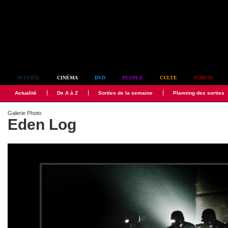
Simplement culte
ACCUEIL
CINÉMA
DVD
PEOPLE
CULTE
FORUM
Actualité
De A à Z
Sorties de la semaine
Planning des sorties
Galerie Photo
Eden Log