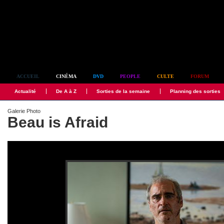
Simplement culte
ACCUEIL
CINÉMA
DVD
PEOPLE
CULTE
FORUM
Actualité
De A à Z
Sorties de la semaine
Planning des sorties
Galerie Photo
Beau is Afraid