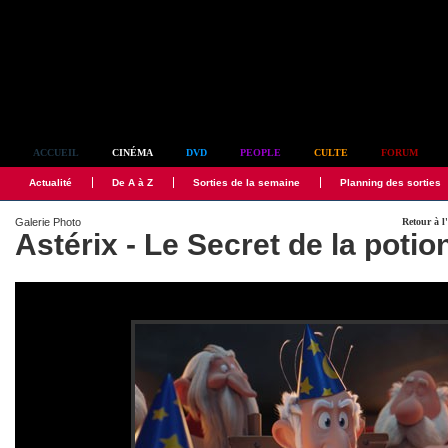
Simplement culte
ACCUEIL
CINÉMA
DVD
PEOPLE
CULTE
FORUM
Actualité
De A à Z
Sorties de la semaine
Planning des sorties
Galerie Photo
Retour à l'
Astérix - Le Secret de la poti