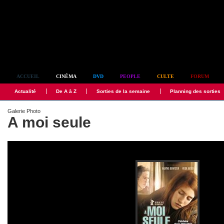
Simplement culte
ACCUEIL
CINÉMA
DVD
PEOPLE
CULTE
FORUM
Actualité
De A à Z
Sorties de la semaine
Planning des sorties
Galerie Photo
A moi seule