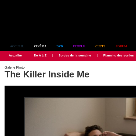
Simplement culte
ACCUEIL
CINÉMA
DVD
PEOPLE
CULTE
FORUM
Actualité
De A à Z
Sorties de la semaine
Planning des sorties
Galerie Photo
The Killer Inside Me