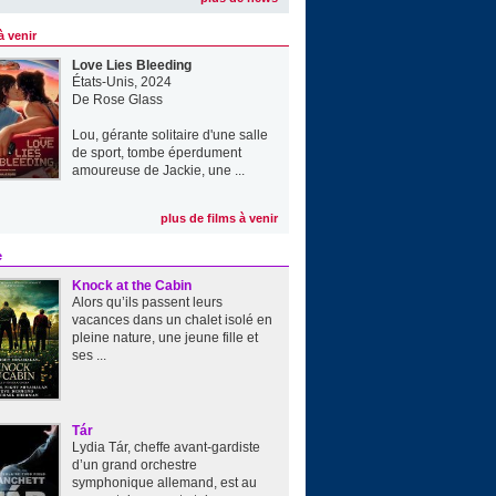
à venir
Love Lies Bleeding
États-Unis, 2024
De
Rose Glass
Lou, gérante solitaire d'une salle
de sport, tombe éperdument
amoureuse de Jackie, une ...
plus de films à venir
e
Knock at the Cabin
Alors qu’ils passent leurs
vacances dans un chalet isolé en
pleine nature, une jeune fille et
ses ...
Tár
Lydia Tár, cheffe avant-gardiste
d’un grand orchestre
symphonique allemand, est au