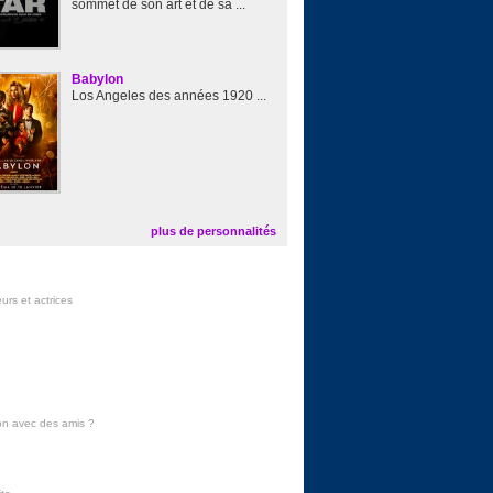
sommet de son art et de sa ...
Babylon
Los Angeles des années 1920 ...
plus de personnalités
urs et actrices
on avec des amis
?