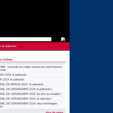
e la rédaction
on Cinéma
ME : ressortie en copies neuves du chef d'oeuvre
orman
S 2019: le palmarès
 2019: le palmarès
VAL DE BERLIN 2019 : le palmarès
VAL DE GERARDMER 2019: le palmarès !
VAL DE GERARDMER 2019: les jury au complet !
VAL DE GERARDMER 2019: la sélection !
IVAL DE GERARDMER 2019: deux hommages
lés
plus de news