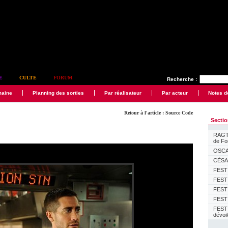
E
CULTE
FORUM
Recherche :
maine
Planning des sorties
Par réalisateur
Par acteur
Notes d
Retour à l'article : Source Code
Secti
RAGTI
de F
OSCAR
CÉSAR
FESTI
FESTI
FESTI
FESTI
FEST
dévoi