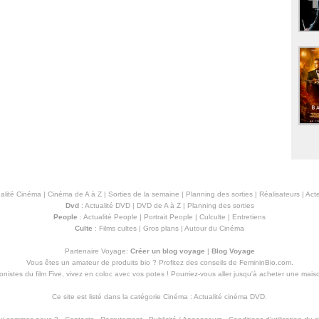
alité Cinéma
|
Cinéma de A à Z
|
Sorties de la semaine
|
Planning des sorties
|
Réalisateurs
|
Acte
Dvd
:
Actualité DVD
|
DVD de A à Z
|
Planning des sorties
People
:
Actualité People
|
Portrait People
|
Culculte
|
Entretiens
Culte
:
Films cultes
|
Gros plans
|
Autour du Cinéma
Partenaire Voyage:
Créer un blog voyage
|
Blog Voyage
Vous êtes un amateur de produits
bio
? Profitez des conseils de FemininBio.com.
istes du film Five, vivez en coloc avec vos potes ! Pourriez-vous aller jusqu'à
acheter une mais
Ce site est listé dans la catégorie
Cinéma
:
Actualité cinéma DVD
.