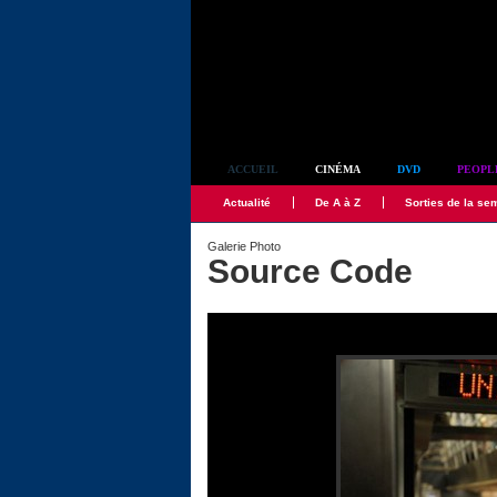
Simplement culte
ACCUEIL
CINÉMA
DVD
PEOPL
Actualité
De A à Z
Sorties de la se
Galerie Photo
Source Code