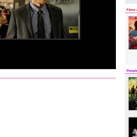
Films 
Peopl