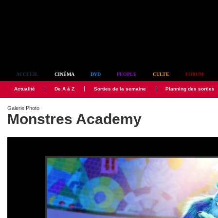
Simplement culte
ACCUEIL
CINÉMA
DVD
PEOPLE
CULTE
FORUM
Actualité
De A à Z
Sorties de la semaine
Planning des sorties
Galerie Photo
Monstres Academy