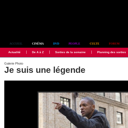
Simplement culte
ACCUEIL
CINÉMA
DVD
PEOPLE
CULTE
FORUM
Actualité
De A à Z
Sorties de la semaine
Planning des sorties
Galerie Photo
Je suis une légende