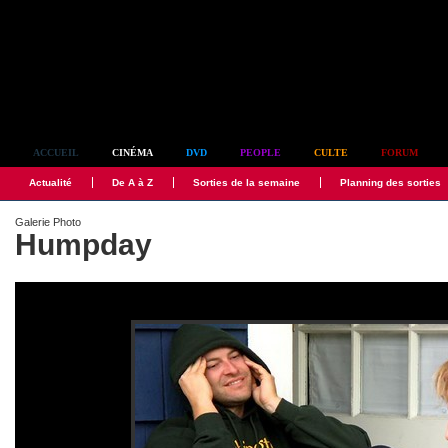
Simplement culte
ACCUEIL
CINÉMA
DVD
PEOPLE
CULTE
FORUM
Actualité
De A à Z
Sorties de la semaine
Planning des sorties
Galerie Photo
Humpday