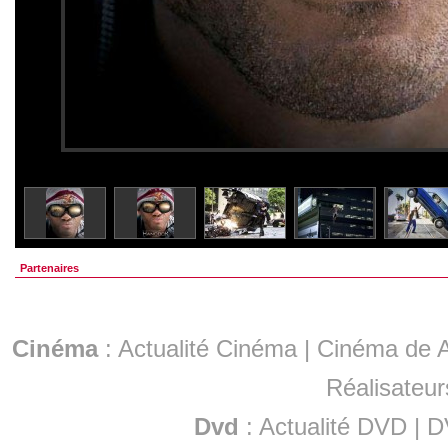
Partenaires
Cinéma
:
Actualité Cinéma
|
Cinéma de A
Réalisateur
Dvd
:
Actualité DVD
|
D