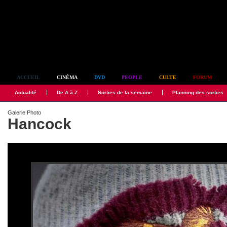
Simplement culte
ACCUEIL
CINÉMA
DVD
PEOPLE
CULTE
FORUM
Actualité
De A à Z
Sorties de la semaine
Planning des sorties
Galerie Photo
Hancock