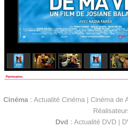
Partenaires
Cinéma
:
Actualité Cinéma
|
Cinéma de A
Réalisateur
Dvd
:
Actualité DVD
|
D