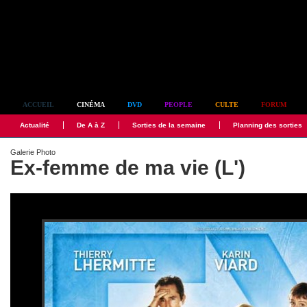
Simplement culte
ACCUEIL
CINÉMA
DVD
PEOPLE
CULTE
FORUM
Actualité
De A à Z
Sorties de la semaine
Planning des sorties
Galerie Photo
Ex-femme de ma vie (L')