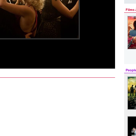
Films 
Peopl