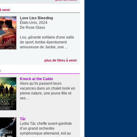
à venir
Love Lies Bleeding
États-Unis, 2024
De
Rose Glass
Lou, gérante solitaire d'une salle
de sport, tombe éperdument
amoureuse de Jackie, une ...
plus de films à venir
e
Knock at the Cabin
Alors qu’ils passent leurs
vacances dans un chalet isolé en
pleine nature, une jeune fille et
ses ...
Tár
Lydia Tár, cheffe avant-gardiste
d’un grand orchestre
symphonique allemand, est au