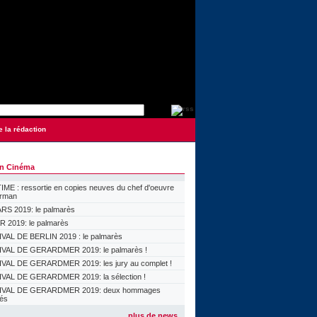
e la rédaction
on Cinéma
ME : ressortie en copies neuves du chef d'oeuvre
orman
S 2019: le palmarès
 2019: le palmarès
VAL DE BERLIN 2019 : le palmarès
VAL DE GERARDMER 2019: le palmarès !
VAL DE GERARDMER 2019: les jury au complet !
VAL DE GERARDMER 2019: la sélection !
IVAL DE GERARDMER 2019: deux hommages
lés
plus de news