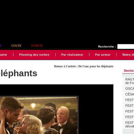
E
CULTE
FORUM
Recherche :
maine
Planning des sorties
Par réalisateur
Par acteur
Notes d
Retour à l'article : De l'eau pour les éléphants
éléphants
Secti
RAGTI
de F
OSCAR
CÉSAR
FESTI
FESTI
FESTI
FESTI
FEST
dévoi