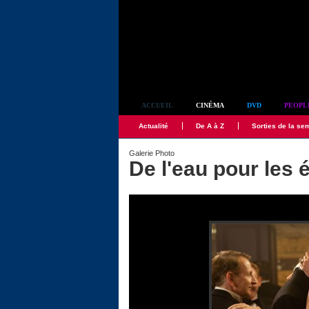
Simplement culte
ACCUEIL
CINÉMA
DVD
PEOPL
Actualité
De A à Z
Sorties de la se
Galerie Photo
De l'eau pour les 