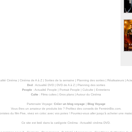
alité Cinéma
|
Cinéma de A à Z
|
Sorties de la semaine
|
Planning des sorties
|
Réalisateurs
|
Acte
Dvd
:
Actualité DVD
|
DVD de A à Z
|
Planning des sorties
People
:
Actualité People
|
Portrait People
|
Culculte
|
Entretiens
Culte
:
Films cultes
|
Gros plans
|
Autour du Cinéma
Partenaire Voyage:
Créer un blog voyage
|
Blog Voyage
Vous êtes un amateur de produits
bio
? Profitez des conseils de FemininBio.com.
istes du film Five, vivez en coloc avec vos potes ! Pourriez-vous aller jusqu'à
acheter une mais
Ce site est listé dans la catégorie
Cinéma
:
Actualité cinéma DVD
.