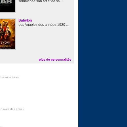
sommet de son art et de sa ...
Babylon
Los Angeles des années 1920 ...
plus de personnalités
urs et actrices
on avec des amis
?