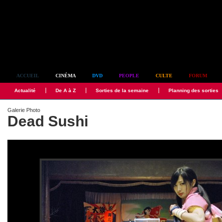
Simplement culte
ACCUEIL
CINÉMA
DVD
PEOPLE
CULTE
FORUM
Actualité
De A à Z
Sorties de la semaine
Planning des sorties
Galerie Photo
Dead Sushi