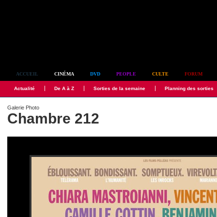
Simplement culte
ACCUEIL
CINÉMA
DVD
PEOPLE
CULTE
FORUM
Actualité
De A à Z
Sorties de la semaine
Planning des sorties
Galerie Photo
Chambre 212