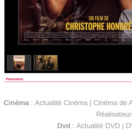
Partenaires
Cinéma
:
Actualité Cinéma
|
Cinéma de A
Réalisateur
Dvd
:
Actualité DVD
|
D