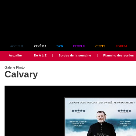
Simplement culte
ACCUEIL
CINÉMA
DVD
PEOPLE
CULTE
FORUM
Actualité
De A à Z
Sorties de la semaine
Planning des sorties
Galerie Photo
Calvary