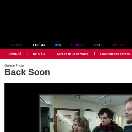
Simplement culte
ACCUEIL
CINÉMA
DVD
PEOPLE
CULTE
FORUM
Actualité
De A à Z
Sorties de la semaine
Planning des sorties
Galerie Photo
Back Soon