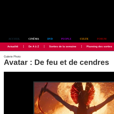
Simplement culte
ACCUEIL
CINÉMA
DVD
PEOPLE
CULTE
FORUM
Actualité
De A à Z
Sorties de la semaine
Planning des sorties
Galerie Photo
Avatar : De feu et de cendres