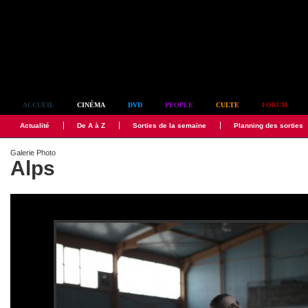
Simplement culte
ACCUEIL
CINÉMA
DVD
PEOPLE
CULTE
FORUM
Actualité
De A à Z
Sorties de la semaine
Planning des sorties
Galerie Photo
Alps