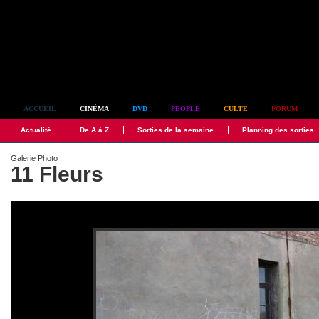
Simplement culte
ACCUEIL
CINÉMA
DVD
PEOPLE
CULTE
FORUM
Actualité
De A à Z
Sorties de la semaine
Planning des sorties
Galerie Photo
11 Fleurs