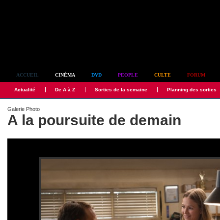
Simplement culte
ACCUEIL
CINÉMA
DVD
PEOPLE
CULTE
FORUM
Actualité
De A à Z
Sorties de la semaine
Planning des sorties
Galerie Photo
A la poursuite de demain