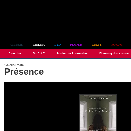
Simplement culte
ACCUEIL
CINÉMA
DVD
PEOPLE
CULTE
FORUM
Actualité
De A à Z
Sorties de la semaine
Planning des sorties
Galerie Photo
Présence