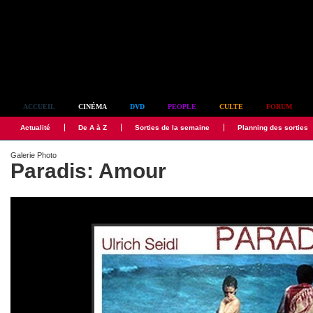
Simplement culte
ACCUEIL
CINÉMA
DVD
PEOPLE
CULTE
FORUM
Actualité
De A à Z
Sorties de la semaine
Planning des sorties
Galerie Photo
Paradis: Amour