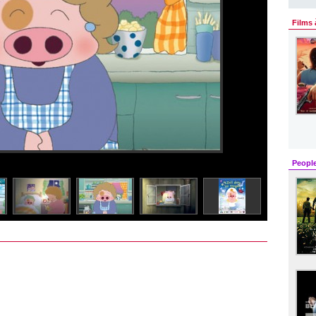
Films 
Peopl