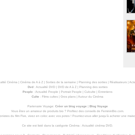
alité Cinéma
|
Cinéma de A à Z
|
Sorties de la semaine
|
Planning des sorties
|
Réalisateurs
|
Acte
Dvd
:
Actualité DVD
|
DVD de A à Z
|
Planning des sorties
People
:
Actualité People
|
Portrait People
|
Culculte
|
Entretiens
Culte
:
Films cultes
|
Gros plans
|
Autour du Cinéma
Partenaire Voyage:
Créer un blog voyage
|
Blog Voyage
Vous êtes un amateur de produits
bio
? Profitez des conseils de FemininBio.com.
istes du film Five, vivez en coloc avec vos potes ! Pourriez-vous aller jusqu'à
acheter une mais
Ce site est listé dans la catégorie
Cinéma
:
Actualité cinéma DVD
.