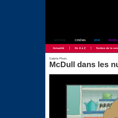
Simplement culte
ACCUEIL
CINÉMA
DVD
PEOPL
Actualité
De A à Z
Sorties de la se
Galerie Photo
McDull dans les 