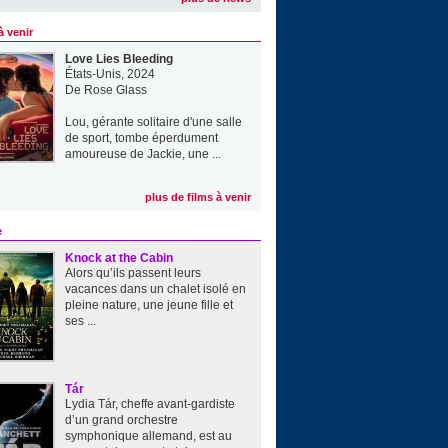
à venir
Love Lies Bleeding
États-Unis, 2024
De
Rose Glass
Lou, gérante solitaire d'une salle
de sport, tombe éperdument
amoureuse de Jackie, une ...
plus de films à venir
e
Knock at the Cabin
Alors qu’ils passent leurs
vacances dans un chalet isolé en
pleine nature, une jeune fille et
ses ...
Tár
Lydia Tár, cheffe avant-gardiste
d’un grand orchestre
symphonique allemand, est au