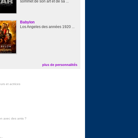
sommet de son art et de sa ...
Babylon
Los Angeles des années 1920 ...
plus de personnalités
urs et actrices
on avec des amis
?