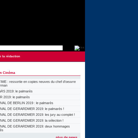
e la rédaction
on Cinéma
ME : ressortie en copies neuves du chef d'oeuvre
orman
S 2019: le palmarès
 2019: le palmarès
VAL DE BERLIN 2019 : le palmarès
VAL DE GERARDMER 2019: le palmarès !
VAL DE GERARDMER 2019: les jury au complet !
VAL DE GERARDMER 2019: la sélection !
IVAL DE GERARDMER 2019: deux hommages
lés
plus de news