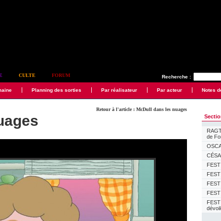
E
CULTE
FORUM
Recherche :
maine
Planning des sorties
Par réalisateur
Par acteur
Notes d
Retour à l'article : McDull dans les nuages
nuages
Secti
RAGTI
de F
OSCAR
CÉSAR
FESTI
FESTI
FESTI
FESTI
FEST
dévoi