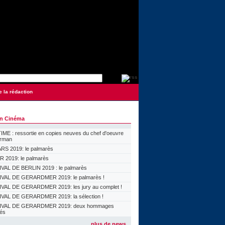
e la rédaction
on Cinéma
ME : ressortie en copies neuves du chef d'oeuvre
orman
S 2019: le palmarès
 2019: le palmarès
VAL DE BERLIN 2019 : le palmarès
VAL DE GERARDMER 2019: le palmarès !
VAL DE GERARDMER 2019: les jury au complet !
VAL DE GERARDMER 2019: la sélection !
IVAL DE GERARDMER 2019: deux hommages
lés
plus de news