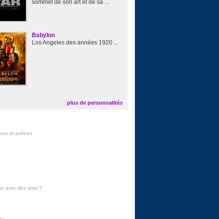
sommet de son art et de sa ...
Babylon
Los Angeles des années 1920 ...
plus de personnalités
urs et actrices
on avec des amis
?