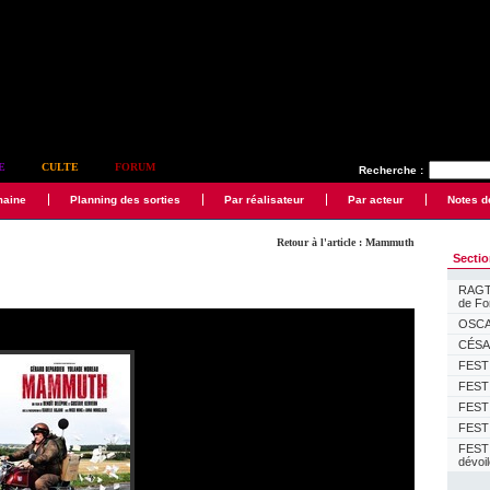
E
CULTE
FORUM
Recherche :
maine
Planning des sorties
Par réalisateur
Par acteur
Notes d
Retour à l'article : Mammuth
Secti
RAGTI
de F
OSCAR
CÉSAR
FESTI
FESTI
FESTI
FESTI
FEST
dévoi