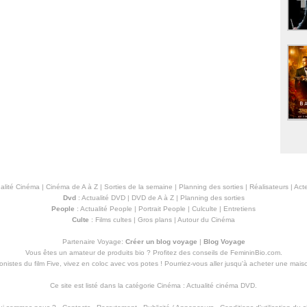
alité Cinéma
|
Cinéma de A à Z
|
Sorties de la semaine
|
Planning des sorties
|
Réalisateurs
|
Acte
Dvd
:
Actualité DVD
|
DVD de A à Z
|
Planning des sorties
People
:
Actualité People
|
Portrait People
|
Culculte
|
Entretiens
Culte
:
Films cultes
|
Gros plans
|
Autour du Cinéma
Partenaire Voyage:
Créer un blog voyage
|
Blog Voyage
Vous êtes un amateur de produits
bio
? Profitez des conseils de FemininBio.com.
istes du film Five, vivez en coloc avec vos potes ! Pourriez-vous aller jusqu'à
acheter une mais
Ce site est listé dans la catégorie
Cinéma
:
Actualité cinéma DVD
.