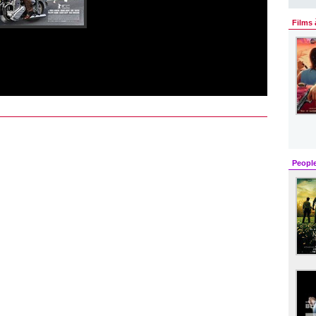
Films 
Peopl