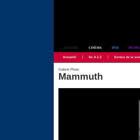
Simplement culte
ACCUEIL
CINÉMA
DVD
PEOPL
Actualité
De A à Z
Sorties de la se
Galerie Photo
Mammuth