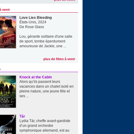
à venir
Love Lies Bleeding
États-Unis, 2024
De
Rose Glass
Lou, gérante solitaire d'une salle
de sport, tombe éperdument
amoureuse de Jackie, une ...
plus de films à venir
e
Knock at the Cabin
Alors qu’ils passent leurs
vacances dans un chalet isolé en
pleine nature, une jeune fille et
ses ...
Tár
Lydia Tár, cheffe avant-gardiste
d’un grand orchestre
symphonique allemand, est au