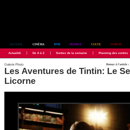
Simplement culte
ACCUEIL
CINÉMA
DVD
PEOPLE
CULTE
FORUM
Actualité
De A à Z
Sorties de la semaine
Planning des sorties
Galerie Photo
Retour à l'article 
Les Aventures de Tintin: Le Se
Licorne