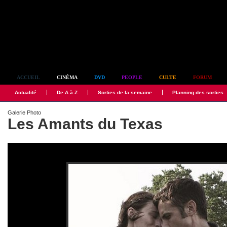
Simplement culte
ACCUEIL
CINÉMA
DVD
PEOPLE
CULTE
FORUM
Actualité
De A à Z
Sorties de la semaine
Planning des sorties
Galerie Photo
Les Amants du Texas