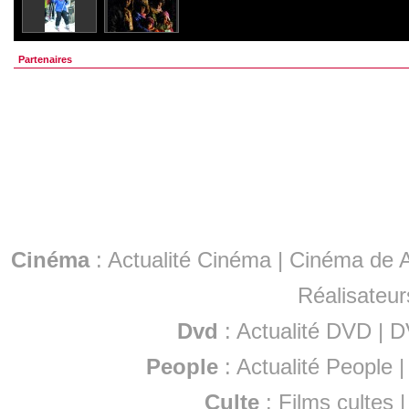
Partenaires
Cinéma
:
Actualité Cinéma
|
Cinéma de A
Réalisateur
Dvd
:
Actualité DVD
|
D
People
:
Actualité People
Culte
:
Films cultes