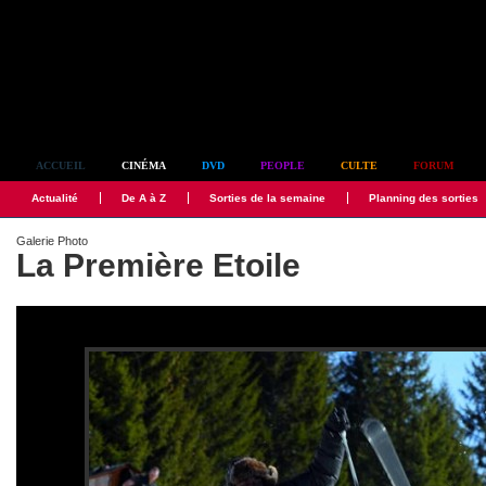
Simplement culte
ACCUEIL
CINÉMA
DVD
PEOPLE
CULTE
FORUM
Actualité
De A à Z
Sorties de la semaine
Planning des sorties
Galerie Photo
La Première Etoile