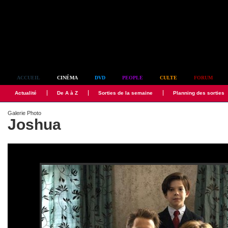
Simplement culte
ACCUEIL
CINÉMA
DVD
PEOPLE
CULTE
FORUM
Actualité
De A à Z
Sorties de la semaine
Planning des sorties
Galerie Photo
Joshua