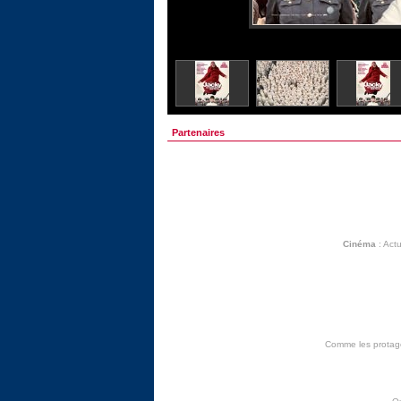
Partenaires
Cinéma
:
Actu
Comme les protagon