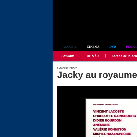
Simplement culte
ACCUEIL
CINÉMA
DVD
PEOPL
Actualité
De A à Z
Sorties de la se
Galerie Photo
Jacky au royaume 