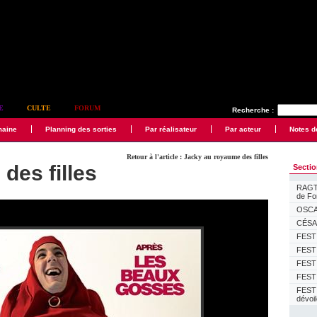
E
CULTE
FORUM
Recherche :
maine
Planning des sorties
Par réalisateur
Par acteur
Notes d
Retour à l'article : Jacky au royaume des filles
des filles
Secti
RAGTI
de F
OSCAR
CÉSAR
FESTI
FESTI
FESTI
FESTI
FEST
dévoi