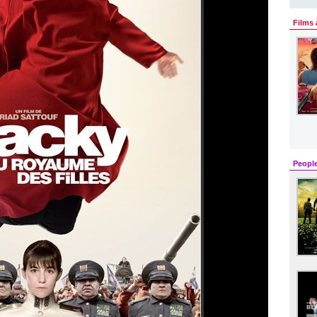
Films 
Peopl