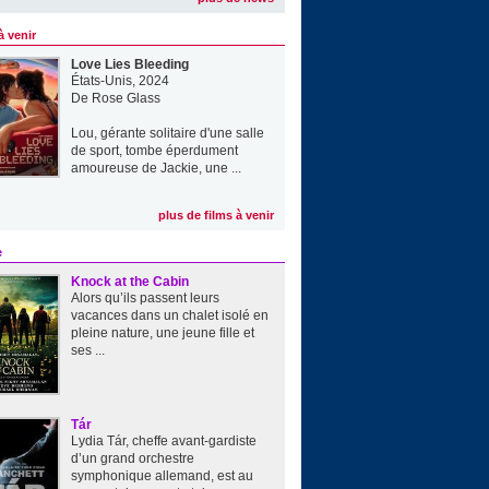
à venir
Love Lies Bleeding
États-Unis, 2024
De
Rose Glass
Lou, gérante solitaire d'une salle
de sport, tombe éperdument
amoureuse de Jackie, une ...
plus de films à venir
e
Knock at the Cabin
Alors qu’ils passent leurs
vacances dans un chalet isolé en
pleine nature, une jeune fille et
ses ...
Tár
Lydia Tár, cheffe avant-gardiste
d’un grand orchestre
symphonique allemand, est au