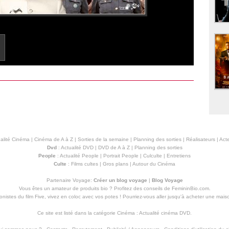
alité Cinéma
|
Cinéma de A à Z
|
Sorties de la semaine
|
Planning des sorties
|
Réalisateurs
|
Acte
Dvd
:
Actualité DVD
|
DVD de A à Z
|
Planning des sorties
People
:
Actualité People
|
Portrait People
|
Culculte
|
Entretiens
Culte
:
Films cultes
|
Gros plans
|
Autour du Cinéma
Partenaire Voyage:
Créer un blog voyage
|
Blog Voyage
Vous êtes un amateur de produits
bio
? Profitez des conseils de FemininBio.com.
istes du film Five, vivez en coloc avec vos potes ! Pourriez-vous aller jusqu'à
acheter une mais
Ce site est listé dans la catégorie
Cinéma
:
Actualité cinéma DVD
.