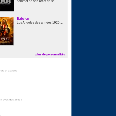
sommet de son art et de sa ...
Babylon
Los Angeles des années 1920 ...
plus de personnalités
urs et actrices
on avec des amis
?