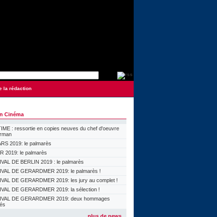
e la rédaction
on Cinéma
ME : ressortie en copies neuves du chef d'oeuvre
orman
S 2019: le palmarès
 2019: le palmarès
VAL DE BERLIN 2019 : le palmarès
VAL DE GERARDMER 2019: le palmarès !
VAL DE GERARDMER 2019: les jury au complet !
VAL DE GERARDMER 2019: la sélection !
IVAL DE GERARDMER 2019: deux hommages
lés
plus de news