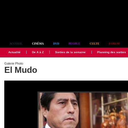
Simplement culte
ACCUEIL
CINÉMA
DVD
PEOPLE
CULTE
FORUM
Actualité
De A à Z
Sorties de la semaine
Planning des sorties
Galerie Photo
El Mudo