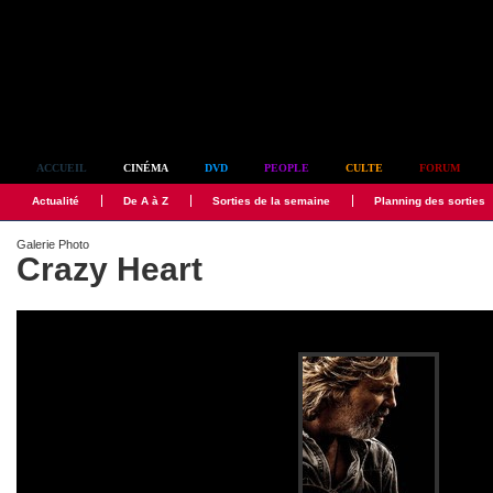
Simplement culte
ACCUEIL
CINÉMA
DVD
PEOPLE
CULTE
FORUM
Actualité
De A à Z
Sorties de la semaine
Planning des sorties
Galerie Photo
Crazy Heart