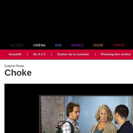
Simplement culte
ACCUEIL
CINÉMA
DVD
PEOPLE
CULTE
FORUM
Actualité
De A à Z
Sorties de la semaine
Planning des sorties
Galerie Photo
Choke