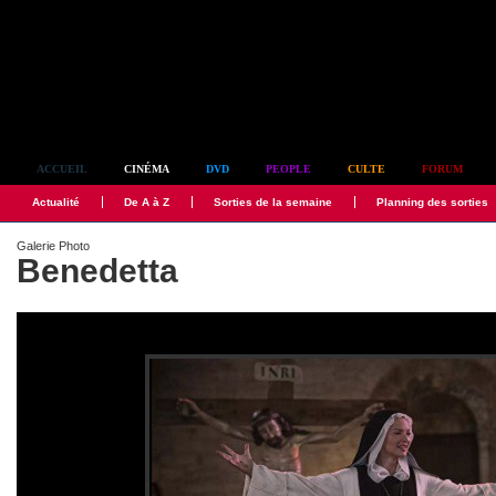
Simplement culte
ACCUEIL
CINÉMA
DVD
PEOPLE
CULTE
FORUM
Actualité
De A à Z
Sorties de la semaine
Planning des sorties
Galerie Photo
Benedetta