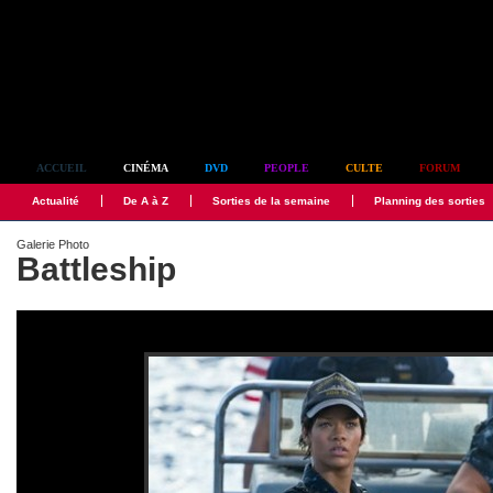
Simplement culte
ACCUEIL
CINÉMA
DVD
PEOPLE
CULTE
FORUM
Actualité
De A à Z
Sorties de la semaine
Planning des sorties
Galerie Photo
Battleship