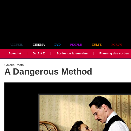
Simplement culte
ACCUEIL
CINÉMA
DVD
PEOPLE
CULTE
FORUM
Actualité
De A à Z
Sorties de la semaine
Planning des sorties
Galerie Photo
A Dangerous Method