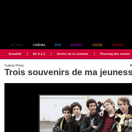
Simplement culte
ACCUEIL
CINÉMA
DVD
PEOPLE
CULTE
FORUM
Actualité
De A à Z
Sorties de la semaine
Planning des sorties
Galerie Photo
R
Trois souvenirs de ma jeunes