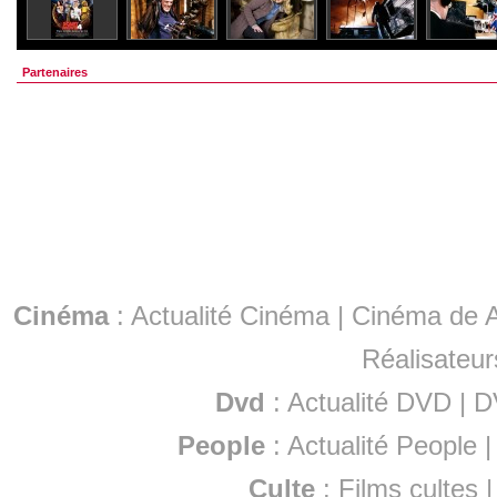
Partenaires
Cinéma
:
Actualité Cinéma
|
Cinéma de A
Réalisateur
Dvd
:
Actualité DVD
|
D
People
:
Actualité People
Culte
:
Films cultes