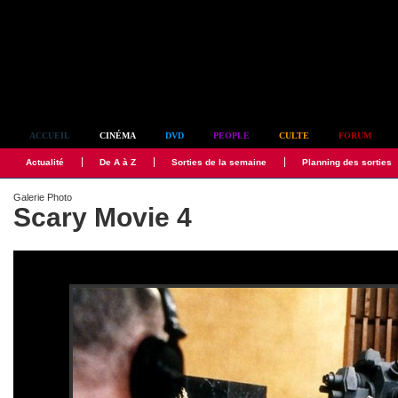
Simplement culte
ACCUEIL
CINÉMA
DVD
PEOPLE
CULTE
FORUM
Actualité
De A à Z
Sorties de la semaine
Planning des sorties
Galerie Photo
Scary Movie 4