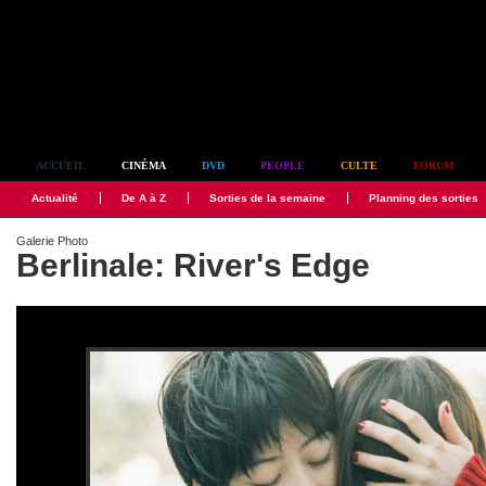
Simplement culte
ACCUEIL
CINÉMA
DVD
PEOPLE
CULTE
FORUM
Actualité
De A à Z
Sorties de la semaine
Planning des sorties
Galerie Photo
Berlinale: River's Edge