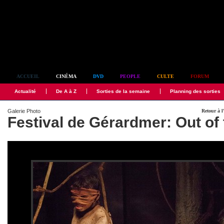
Simplement culte
ACCUEIL
CINÉMA
DVD
PEOPLE
CULTE
FORUM
Actualité
De A à Z
Sorties de la semaine
Planning des sorties
Galerie Photo
Retour à l
Festival de Gérardmer: Out of